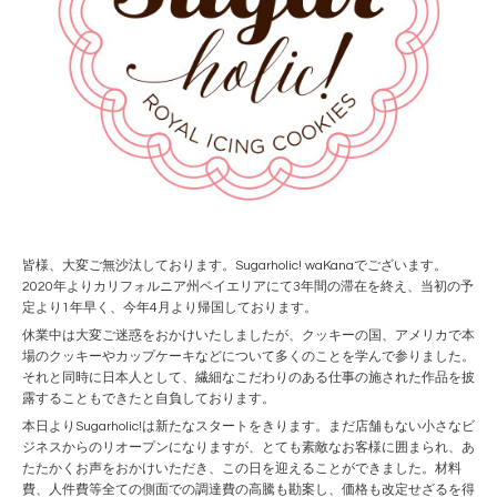
皆様、大変ご無沙汰しております。Sugarholic! waKanaでございます。
2020年よりカリフォルニア州ベイエリアにて3年間の滞在を終え、当初の予
定より1年早く、今年4月より帰国しております。
休業中は大変ご迷惑をおかけいたしましたが、クッキーの国、アメリカで本
場のクッキーやカップケーキなどについて多くのことを学んで参りました。
それと同時に日本人として、繊細なこだわりのある仕事の施された作品を披
露することもできたと自負しております。
本日よりSugarholic!は新たなスタートをきります。まだ店舗もない小さなビ
ジネスからのリオープンになりますが、とても素敵なお客様に囲まられ、あ
たたかくお声をおかけいただき、この日を迎えることができました。材料
費、人件費等全ての側面での調達費の高騰も勘案し、価格も改定せざるを得