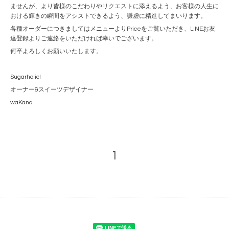
ませんが、より皆様のこだわりやリクエストに添えるよう、お客様の人生に
おける輝きの瞬間をアシストできるよう、謙虚に精進してまいります。
各種オーダーにつきましてはメニューよりPriceをご覧いただき、LINEお友
達登録よりご連絡をいただければ幸いでございます。
何卒よろしくお願いいたします。
Sugarholic!
オーナー&スイーツデザイナー
waKana
1