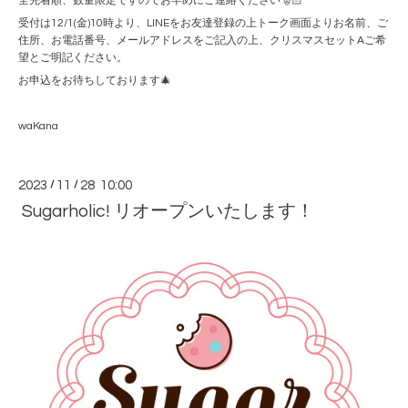
全先着順、数量限定ですのでお早めにご連絡ください🎅🏻
受付は12/1(金)10時より、LINEをお友達登録の上トーク画面よりお名前、ご
住所、お電話番号、メールアドレスをご記入の上、クリスマスセットAご希
望とご明記ください。
お申込をお待ちしております🎄
waKana
2023
/
11
/
28 10:00
Sugarholic! リオープンいたします！